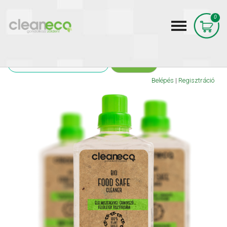
0
Home
KERESÉS
Belépés
|
Regisztráció