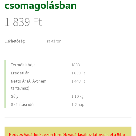
csomagolásban
1 839 Ft
Elérhetőség:
raktáron
Termék kódja:
1833
Eredeti ár
1 839 Ft
Netto Ár (ÁFÁ-t nem
1 448 Ft
tartalmaz)
Súly:
1.10 kg
Szállítási idő:
1-2 nap
Kedves Vásárlónk, ezen termék vásárlásához látogass el a Bibo